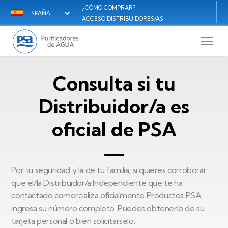
Pasar
¿CÓMO COMPRAR?
Select
Menú
al
ACCESO DISTRIBUIDORES/AS
your
M
contenido
secundario
language
principal
R
ES
S
Consulta si tu
E
Distribuidor/a es
oficial de PSA
Por tu seguridad y la de tu familia, si quieres corroborar
que el/la Distribuidor/a Independiente que te ha
contactado comercializa oficialmente Productos PSA,
ingresa su número completo. Puedes obtenerlo de su
tarjeta personal o bien solicitárselo.