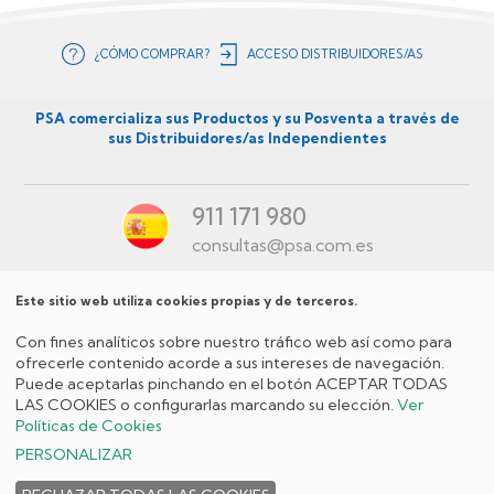
¿CÓMO COMPRAR?
ACCESO DISTRIBUIDORES/AS
Menú
secundario
PSA comercializa sus Productos y su Posventa a través de
sus Distribuidores/as Independientes
ES
911 171 980
consultas@psa.com.es
Este sitio web utiliza cookies propias y de terceros.
Menú
Con fines analíticos sobre nuestro tráfico web así como para
Redes
ofrecerle contenido acorde a sus intereses de navegación.
Puede aceptarlas pinchando en el botón ACEPTAR TODAS
Sociales
LAS COOKIES o configurarlas marcando su elección.
Ver
ES
Políticas de Cookies
Política de
Aviso
Política de
Condiciones
Menú
PERSONALIZAR
privacidad
legal
cookies
generales de venta
políticas