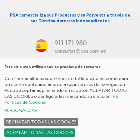
Menú
secundario
PSA comercializa sus Productos y su Posventa a través de
sus Distribuidores/as Independientes
ES
911 171 980
consultas@psa.com.es
Este sitio web utiliza cookies propias y de terceros.
Menú
Con fines analíticos sobre nuestro tráfico web así como para
Redes
ofrecerle contenido acorde a sus intereses de navegación.
Puede aceptarlas pinchando en el botón ACEPTAR TODAS
Sociales
LAS COOKIES o configurarlas marcando su elección.
Ver
ES
Políticas de Cookies
Política de
Aviso
Política de
Condiciones
Menú
PERSONALIZAR
privacidad
legal
cookies
generales de venta
políticas
RECHAZAR TODAS LAS COOKIES
de
ACEPTAR TODAS LAS COOKIES