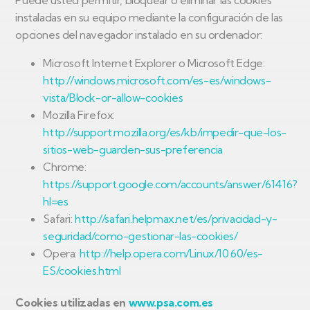
Puede usted permitir, bloquear o eliminar las cookies
instaladas en su equipo mediante la configuración de las
opciones del navegador instalado en su ordenador:
Microsoft Internet Explorer o Microsoft Edge:
http://windows.microsoft.com/es-es/windows-
vista/Block-or-allow-cookies
Mozilla Firefox:
http://support.mozilla.org/es/kb/impedir-que-los-
sitios-web-guarden-sus-preferencia
Chrome:
https://support.google.com/accounts/answer/61416?
hl=es
Safari:
http://safari.helpmax.net/es/privacidad-y-
seguridad/como-gestionar-las-cookies/
Opera:
http://help.opera.com/Linux/10.60/es-
ES/cookies.html
Cookies utilizadas en
www.psa.com.es