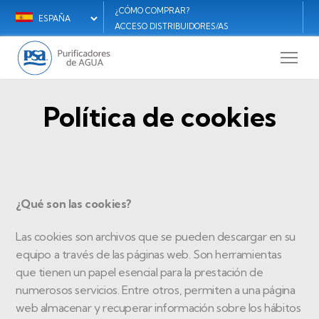
Pasar
¿CÓMO COMPRAR?
Select
Menú
al
ACCESO DISTRIBUIDORES/AS
your
M
contenido
secundario
language
principal
R
ES
S
Política de cookies
E
¿Qué son las cookies?
Las cookies son archivos que se pueden descargar en su
equipo a través de las páginas web. Son herramientas
que tienen un papel esencial para la prestación de
numerosos servicios. Entre otros, permiten a una página
web almacenar y recuperar información sobre los hábitos