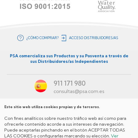
¿CÓMO COMPRAR?
ACCESO DISTRIBUIDORES/AS
Menú
secundario
PSA comercializa sus Productos y su Posventa a través de
sus Distribuidores/as Independientes
ES
911 171 980
consultas@psa.com.es
Este sitio web utiliza cookies propias y de terceros.
Menú
Con fines analíticos sobre nuestro tráfico web así como para
Redes
ofrecerle contenido acorde a sus intereses de navegación.
Puede aceptarlas pinchando en el botón ACEPTAR TODAS
Sociales
LAS COOKIES o configurarlas marcando su elección.
Ver