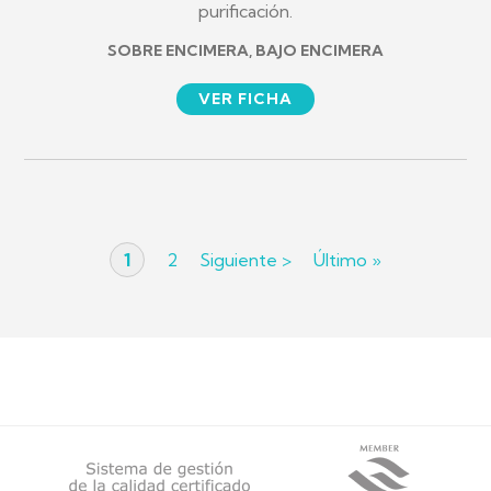
purificación.
SOBRE ENCIMERA, BAJO ENCIMERA
VER FICHA
Página
1
Página
2
Siguiente
Siguiente >
Última
Último »
Paginación
actual
página
página