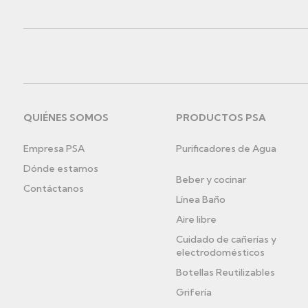
ES
QUIÉNES SOMOS
PRODUCTOS PSA
Menú
Empresa PSA
Purificadores de Agua
pie
Dónde estamos
de
Beber y cocinar
Contáctanos
Línea Baño
página
Aire libre
ES
Cuidado de cañerías y
electrodomésticos
Botellas Reutilizables
Grifería