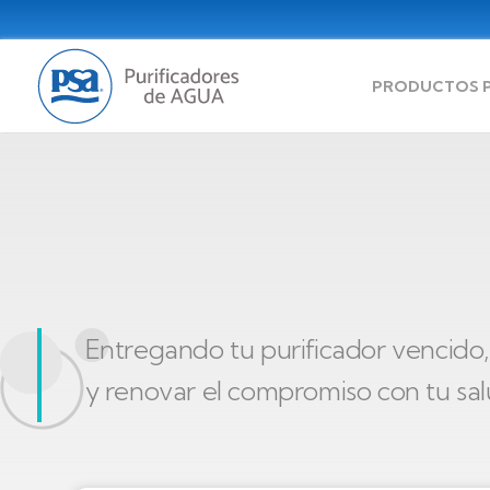
Pasar
al
contenido
principal
PRODUCTOS 
Entregando tu purificador vencido
y renovar el compromiso con tu salu