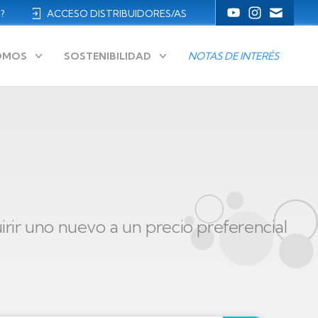
?
ACCESO DISTRIBUIDORES/AS
Menú
Redes
SOMOS
SOSTENIBILIDAD
NOTAS DE INTERÉS
Sociales
ES
uirir uno nuevo a un precio preferencial