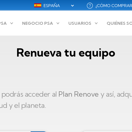
Select
¿CÓMO COMPRAR
Menú
your
language
secundario
PSA
NEGOCIO PSA
USUARIOS
QUIÉNES 
ES
Renueva tu equipo
, podrás acceder al
Plan Renove
y así, adq
d y el planeta.