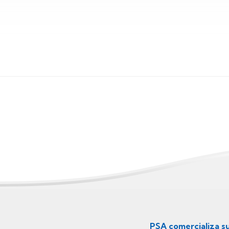
Menú
secundario
PSA comercializa s