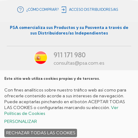
¿CÓMO COMPRAR?
ACCESO DISTRIBUIDORES/AS
Menú
secundario
PSA comercializa sus Productos y su Posventa a través de
sus Distribuidores/as Independientes
ES
911 171 980
consultas@psa.com.es
Este sitio web utiliza cookies propias y de terceros.
Menú
Con fines analíticos sobre nuestro tráfico web así como para
Redes
ofrecerle contenido acorde a sus intereses de navegación.
Puede aceptarlas pinchando en el botón ACEPTAR TODAS
Sociales
LAS COOKIES o configurarlas marcando su elección.
Ver
ES
Políticas de Cookies
Política de
Aviso
Política de
Condiciones
Menú
PERSONALIZAR
privacidad
legal
cookies
generales de venta
políticas
RECHAZAR TODAS LAS COOKIES