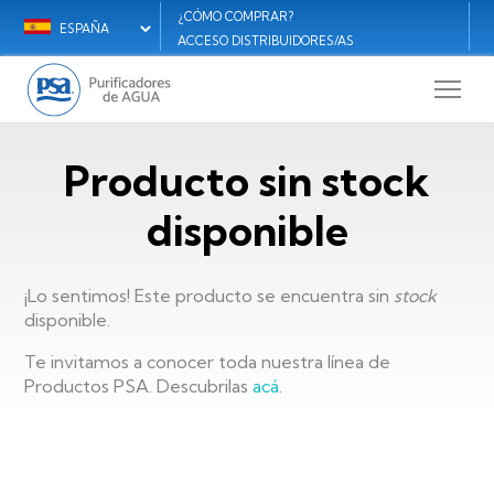
Pasar
¿CÓMO COMPRAR?
Select
Menú
al
ACCESO DISTRIBUIDORES/AS
your
M
contenido
secundario
language
principal
R
ES
S
Producto sin stock
E
disponible
¡Lo sentimos! Este producto se encuentra sin
stock
disponible.
Te invitamos a conocer toda nuestra línea de
Productos PSA. Descubrilas
acá
.