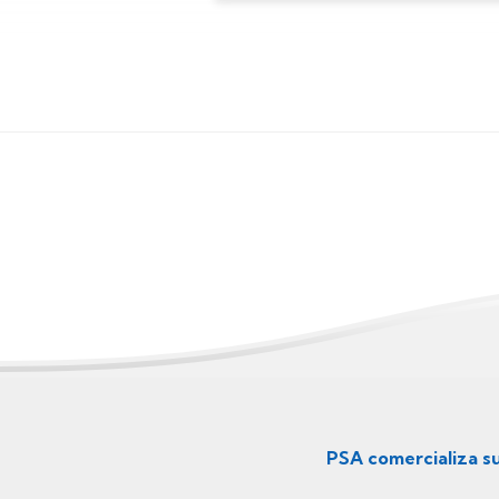
Menú
secundario
PSA comercializa s
ES