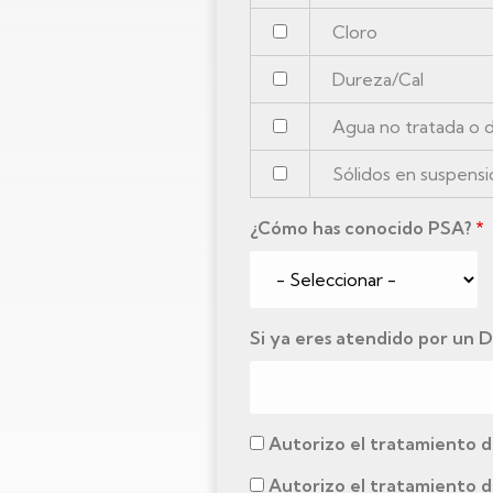
Cloro
Cloro
Dureza/Cal
Dureza/Cal
Agua
Agua no tratada o 
no
Sólidos
Sólidos en suspensi
tratada
en
o
suspensión
de
¿Cómo has conocido PSA?
dudosa
procedencia
Si ya eres atendido por un D
Autorizo el tratamiento d
Autorizo el tratamiento de