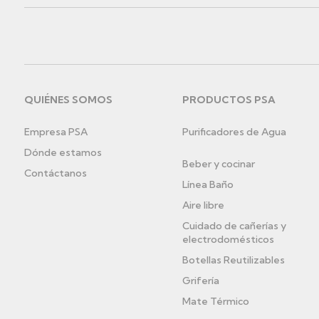
QUIÉNES SOMOS
PRODUCTOS PSA
Menú
Empresa PSA
Purificadores de Agua
pie
Dónde estamos
de
Beber y cocinar
Contáctanos
Línea Baño
página
Aire libre
ES
Cuidado de cañerías y
electrodomésticos
Botellas Reutilizables
Grifería
Mate Térmico