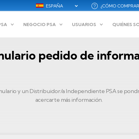
Select
¿CÓMO COMPRAR
Menú
your
language
secundario
PSA
NEGOCIO PSA
USUARIOS
QUIÉNES 
ES
ulario pedido de inform
mulario y un Distribuidor/a Independiente PSA se pondr
acercarte más información.